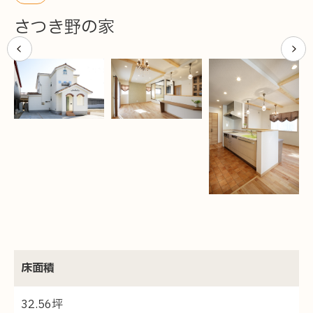
施工事例
さつき野の家
イベント
ラインナップ
新築注文住宅「ゼロの家®」
お客様の声
健康快適リノベーション
施設プロデュース
体感ショールーム
家庭用サウナ
床面積
お知らせ
32.56坪