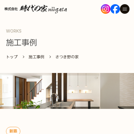
WORKS
トップ
施工事例
コンセプト
トップ
施工事例
さつき野の家
仕様・性能・設備
ハイブリッドどまだんシステム®
家づくりの流れ
炭ちゃん
アフターサポート
新築