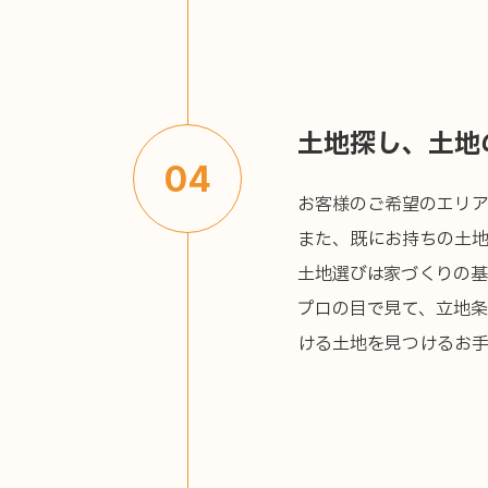
炭ちゃん
健康快適リ
施設プロデ
家づくりの流れ
家庭用サウ
アフターサポート
土地探し、土地
お客様の声
04
お客様のご希望のエリア
また、既にお持ちの土
土地選びは家づくりの基
プロの目で見て、立地
ける土地を見つけるお手