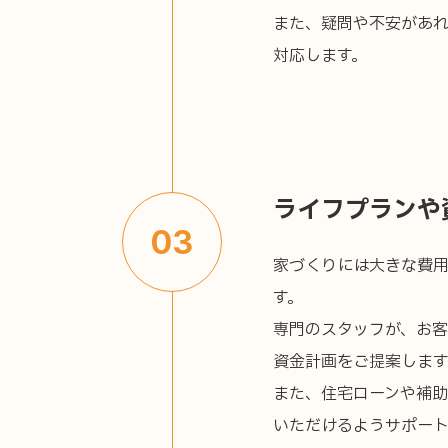
また、疑問や不安があ
対応します。
ライフプランや
03
家づくりには大きな費
TOP
施工事例
す。
コンセプト
イベント
専門のスタッフが、お
資金計画をご提案します
仕様・性能・設備
ラインナッ
また、住宅ローンや補
ハイブリッドどまだんシステム
新築
いただけるようサポート