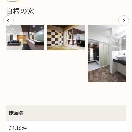
施工事例
白根の家
イベント
ラインナップ
新築注文住宅「ゼロの家®」
お客様の声
健康快適リノベーション
施設プロデュース
体感ショールーム
家庭用サウナ
床面積
お知らせ
34.16坪