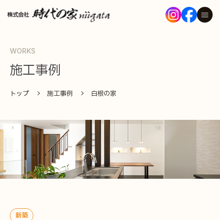
WORKS
トップ
施工事例
コンセプト
トップ
施工事例
白根の家
仕様・性能・設備
ハイブリッドどまだんシステム®
家づくりの流れ
炭ちゃん
アフターサポート
新築