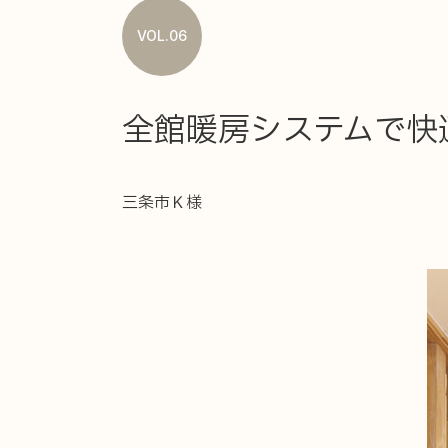
VOL.06
全館暖房システムで快
三条市Ｋ様