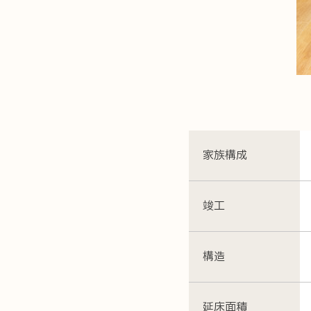
家族構成
TOP
施工事例
竣工
コンセプト
イベント
構造
仕様・性能・設備
ラインナッ
ハイブリッドどまだんシステム
新築
延床面積