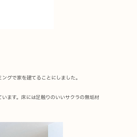
株式会社時代の家niigata
〒950-0984 新潟県新潟市中央区女池東1-5-11
お電話でのご相談はお気軽に
025-246-1330
受付時間／9:00 ~ 17:00（平日）
ミングで家を建てることにしました。
ています。床には足触りのいいサクラの無垢材