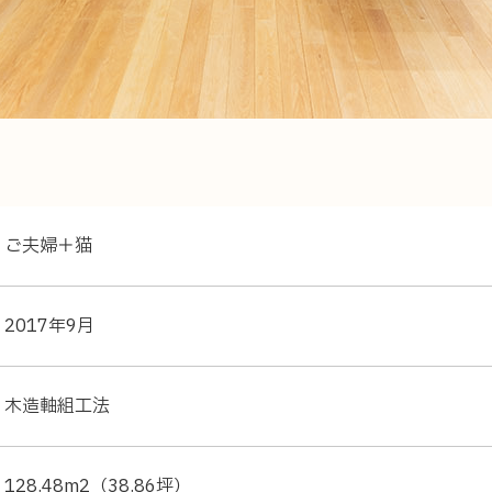
ご夫婦＋猫
ショールーム
2017年9月
お知らせ
木造軸組工法
プ
会社案内
全国の工務店様へ
128.48m2（38.86坪）